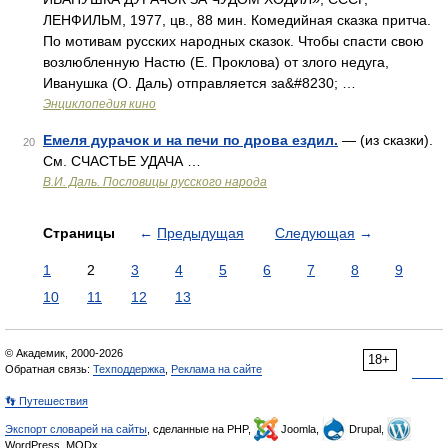
ЛЕНФИЛЬМ, 1977, цв., 88 мин. Комедийная сказка притча.
По мотивам русских народных сказок. Чтобы спасти свою
возлюбленную Настю (Е. Проклова) от злого недуга,
Иванушка (О. Даль) отправляется за&#8230; …
Энциклопедия кино
Емеля дурачок и на печи по дрова ездил.
— (из сказки).
20
См. СЧАСТЬЕ УДАЧА …
В.И. Даль. Пословицы русского народа
Страницы
←
Предыдущая
Следующая
→
1
2
3
4
5
6
7
8
9
10
11
12
13
© Академик, 2000-2026
18+
Обратная связь:
Техподдержка
,
Реклама на сайте
👣 Путешествия
Экспорт словарей на сайты
, сделанные на PHP,
Joomla,
Drupal,
WordPress, MODx.