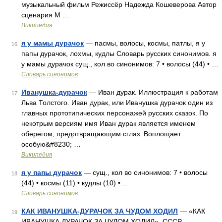
музыкальный фильм Режиссёр Надежда Кошеверова Автор
сценария М …
Википедия
я у мамы дурачок
— пасмы, волосы, космы, патлы, я у
16
папы дурачок, лохмы, кудлы Словарь русских синонимов. я
у мамы дурачок сущ., кол во синонимов: 7 • волосы (44) • …
Словарь синонимов
Иванушка-дурачок
— Иван дурак. Иллюстрация к работам
17
Льва Толстого. Иван дурак, или Иванушка дурачок один из
главных прототипических персонажей русских сказок. По
некотрым версиям имя Иван дурак является именем
оберегом, предотвращающим сглаз. Воплощает
особую&#8230; …
Википедия
я у папы дурачок
— сущ., кол во синонимов: 7 • волосы
18
(44) • космы (11) • кудлы (10) • …
Словарь синонимов
КАК ИВАНУШКА-ДУРАЧОК ЗА ЧУДОМ ХОДИЛ
— «КАК
19
ИВАНУШКА ДУРАЧОК ЗА ЧУДОМ ХОДИЛ», СССР,