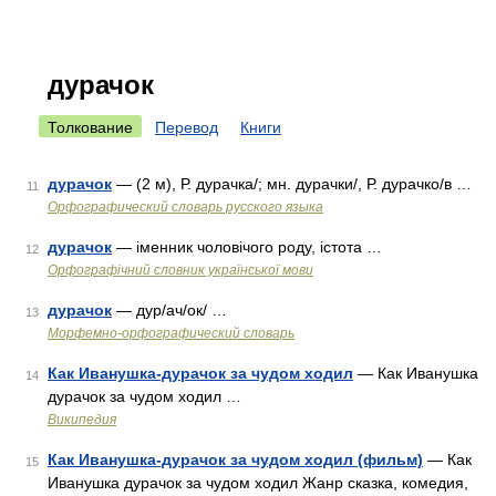
дурачок
Толкование
Перевод
Книги
дурачок
— (2 м), Р. дурачка/; мн. дурачки/, Р. дурачко/в …
11
Орфографический словарь русского языка
дурачок
— іменник чоловічого роду, істота …
12
Орфографічний словник української мови
дурачок
— дур/ач/ок/ …
13
Морфемно-орфографический словарь
Как Иванушка-дурачок за чудом ходил
— Как Иванушка
14
дурачок за чудом ходил …
Википедия
Как Иванушка-дурачок за чудом ходил (фильм)
— Как
15
Иванушка дурачок за чудом ходил Жанр сказка, комедия,